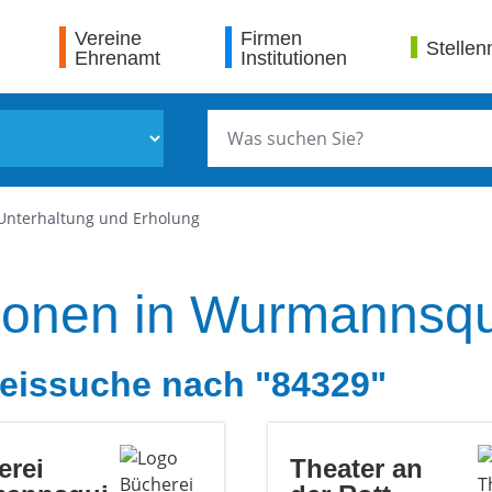
Vereine
Firmen
Stellen
Ehrenamt
Institutionen
 Unterhaltung und Erholung
tionen in Wurmannsq
eissuche nach "84329"
erei
Theater an