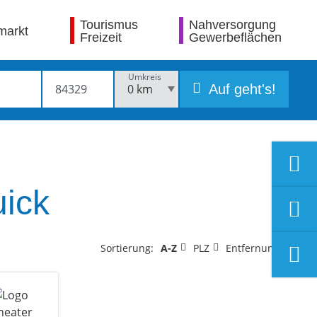
Tourismus
Nahversorgung
markt
Freizeit
Gewerbeflächen
Umkreis
Auf geht's!
uick
Sortierung:
A-Z
PLZ
Entfernung