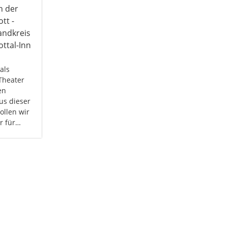
als
 Theater
en
us dieser
ollen wir
er für…