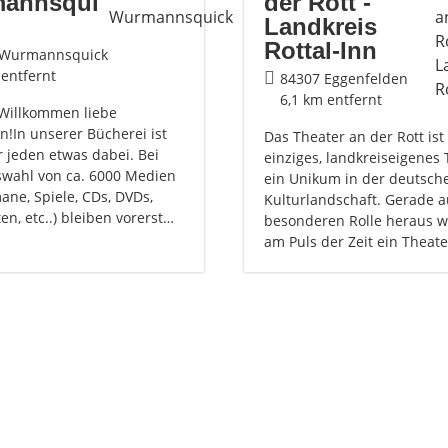
annsqui
der Rott -
Landkreis
Rottal-Inn
 Wurmannsquick
 entfernt
84307 Eggenfelden
6,1 km entfernt
 Willkommen liebe
n!In unserer Bücherei ist
Das Theater an der Rott ist 
r jeden etwas dabei. Bei
einziges, landkreiseigenes
swahl von ca. 6000 Medien
ein Unikum in der deutsch
ane, Spiele, CDs, DVDs,
Kulturlandschaft. Gerade a
ten, etc..) bleiben vorerst…
besonderen Rolle heraus w
am Puls der Zeit ein Theat