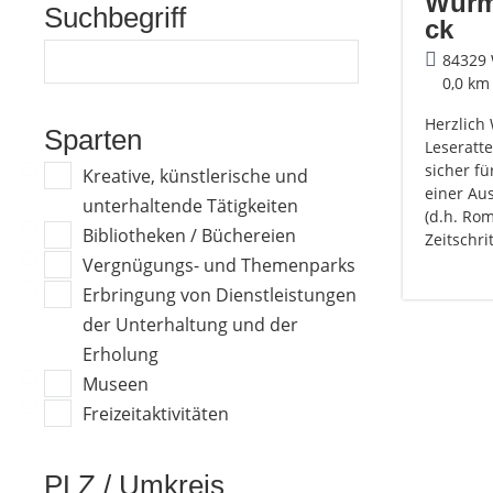
Wurm
Suchbegriff
ck
84329
0,0 km
Herzlich
Sparten
Leseratte
sicher fü
Kreative, künstlerische und
einer Au
unterhaltende Tätigkeiten
(d.h. Rom
Bibliotheken / Büchereien
Zeitschri
Vergnügungs- und Themenparks
Erbringung von Dienstleistungen
der Unterhaltung und der
Erholung
Museen
Freizeitaktivitäten
PLZ / Umkreis