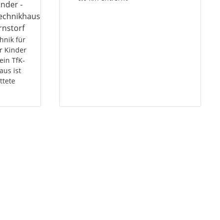
chnik für
r Kinder
ein TfK-
aus ist
ttete