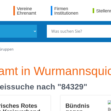
Vereine
Firmen
Stellen
Ehrenamt
Institutionen
 Gruppen
namt in Wurmannsqui
eissuche nach "84329"
risches Rotes
Bündnis