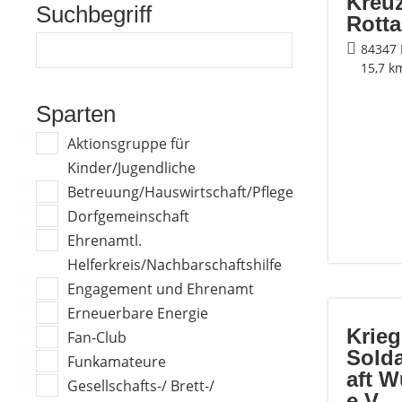
Kreu
Suchbegriff
Rotta
84347 
15,7 k
Sparten
Aktionsgruppe für
Kinder/Jugendliche
Betreuung/Hauswirtschaft/Pflege
Dorfgemeinschaft
Ehrenamtl.
Helferkreis/Nachbarschaftshilfe
Engagement und Ehrenamt
Erneuerbare Energie
Krieg
Fan-Club
Sold
Funkamateure
aft 
Gesellschafts-/ Brett-/
e.V.