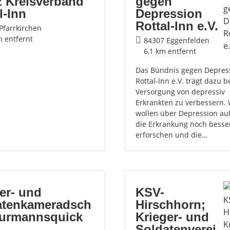
z Kreisverband
gegen
l-Inn
Depression
Rottal-Inn e.V.
Pfarrkirchen
m entfernt
84307 Eggenfelden
6,1 km entfernt
Das Bündnis gegen Depres
Rottal-Inn e.V. trägt dazu be
Versorgung von depressiv
Erkrankten zu verbessern. 
wollen über Depression auf
die Erkrankung noch besse
erforschen und die…
er- und
KSV-
atenkameradsch
Hirschhorn;
Wurmannsquick
Krieger- und
Soldatenverei