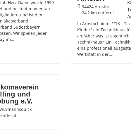
club Herz Dame wurde 1999
94424 Arnstorf
et und besteht momentan
24,2 km entfernt
itgliedern und ist dem
n Skatverband
In Arnstorf bietet "TfK - Te
rband Südostbayern
Kinder" ein Technikhaus fü
ossen. Wir spielen jeden
an."Aber was ist eigentlich 
tag im…
Technikhaus?"Ein Technikh
eine professionell ausgesta
Werkstatt in der…
komaverein
lfing und
bung e.V.
 Wurmannsquick
 entfernt