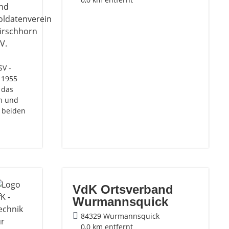
SV -
 1955
 das
n und
 beiden
VdK Ortsverband
Wurmannsquick
84329 Wurmannsquick
0,0 km entfernt