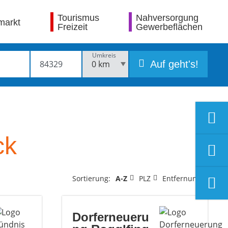
Tourismus
Nahversorgung
markt
Freizeit
Gewerbeflächen
Umkreis
Auf geht's!
ck
Sortierung:
A-Z
PLZ
Entfernung
Dorferneueru