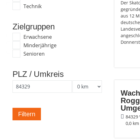
Der Skat
Technik
gegründ
aus 12 M
deutsche
Zielgruppen
Landesve
angeschl
Erwachsene
Donners
Minderjährige
Senioren
PLZ / Umkreis
Wach
Rogg
Umge
84329
0,0 km