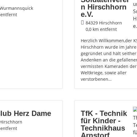
n Hirschhorn
 Wurmannsquick
e.V.
 entfernt
84329 Hirschhorn
0,0 km entfernt
Herzlich Willkommen,der K
Hirschhorn wurde im Jahre
gegründet und hält seither
Andenken an die gefallene
vermissten Kameraden der
Weltkriege, sowie aller
verstorbenen…
club Herz Dame
TfK - Technik
für Kinder -
Hirschhorn
Technikhaus
 entfernt
Arnstorf