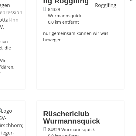
ng Rogglfing
84329
Wurmannsquick
0,0 km entfernt
nur gemeinsam können wir was
bewegen
sion
i, die
Wir
klären,
r
Rüscherlclub
Wurmannsquick
84329 Wurmannsquick
0,0 km entfernt