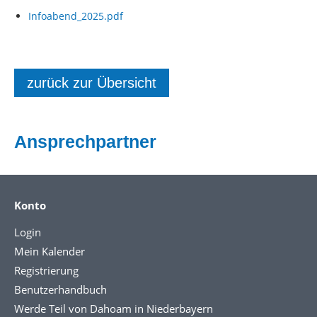
Infoabend_2025.pdf
zurück zur Übersicht
Ansprechpartner
Konto
Login
Mein Kalender
Registrierung
Benutzerhandbuch
Werde Teil von Dahoam in Niederbayern