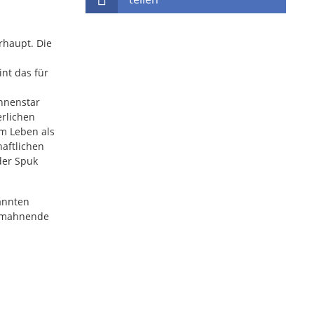
rhaupt. Die
nt das für
ühnenstar
erlichen
em Leben als
haftlichen
der Spuk
annten
d mahnende