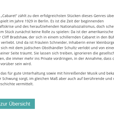
 „Cabaret“ zählt zu den erfolgreichsten Stücken dieses Genres übe
pielt im Jahre 1929 in Berlin. Es ist die Zeit der beginnenden
aftskrise und des heraufziehenden Nationalsozialismus, doch schei
im Stück zunächst keine Rolle zu spielen: Da ist der amerikanische
er Cliff Bradshaw, der sich in einem schillernden Cabaret in den B
 verliebt. Und da ist Fräulein Schneider, Inhaberin einer kleinbürg
e sich mit dem jüdischen Obsthändler Schultz verlobt und von ein
einer Seite träumt. Sie lassen sich treiben, ignorieren die gesellsc
en, die immer mehr ins Private vordringen, in der Annahme, dass 
 vorüber sein wird.
, das für gute Unterhaltung sowie mit hinreißender Musik und bek
r Schwung sorgt, im gleichen Maß aber auch auf berührende un
schichte vermittelt.
 zur Übersicht