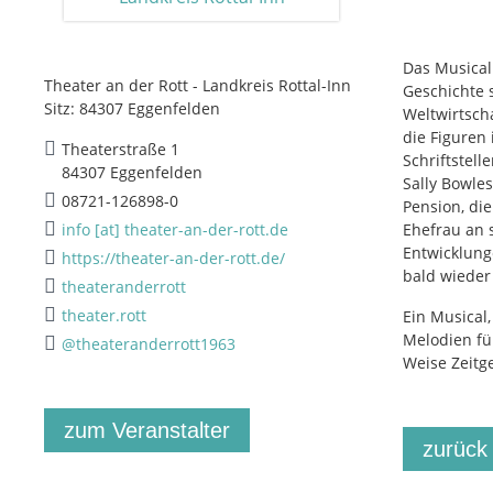
Das Musical
Theater an der Rott - Landkreis Rottal-Inn
Geschichte s
Sitz: 84307 Eggenfelden
Weltwirtsch
die Figuren 
Theaterstraße 1
Schriftstell
84307 Eggenfelden
Sally Bowles
08721-126898-0
Pension, di
info [at] theater-an-der-rott.de
Ehefrau an s
Entwicklung
https://theater-an-der-rott.de/
bald wieder
theateranderrott
theater.rott
Ein Musical
Melodien fü
@theateranderrott1963
Weise Zeitge
zum Veranstalter
zurück